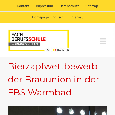
Skip
Kontakt
Impressum
Datenschutz
Sitemap
to
content
Homepage_Englisch
Internat
Bierzapfwettbewerb
der Brauunion in der
FBS Warmbad
View
Larger