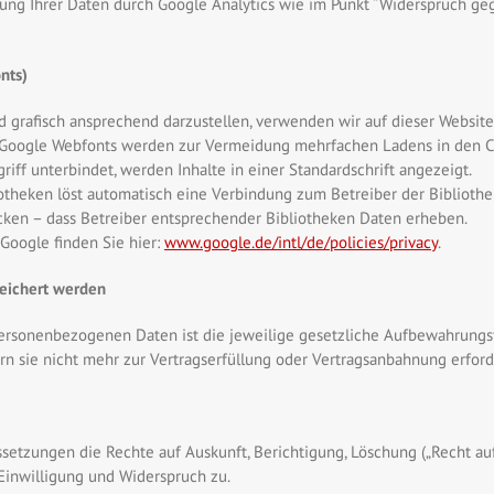
sung Ihrer Daten durch Google Analytics wie im Punkt “Widerspruch geg
nts)
 grafisch ansprechend darzustellen, verwenden wir auf dieser Website
Google Webfonts werden zur Vermeidung mehrfachen Ladens in den Cac
iff unterbindet, werden Inhalte in einer Standardschrift angezeigt.
iotheken löst automatisch eine Verbindung zum Betreiber der Bibliothek
cken – dass Betreiber entsprechender Bibliotheken Daten erheben.
 Google finden Sie hier:
www.google.de/intl/de/policies/privacy
.
peichert werden
ersonenbezogenen Daten ist die jeweilige gesetzliche Aufbewahrungsfr
n sie nicht mehr zur Vertragserfüllung oder Vertragsanbahnung erforde
ssetzungen die Rechte auf Auskunft, Berichtigung, Löschung („Recht au
 Einwilligung und Widerspruch zu.