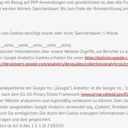
ung mit Bezug auf PHP-Anwendungen und gewährleistet so, dass alle Fun
t werden können. Speicherdauer: Bis zum Ende der Browsersitzung (wi
von Cookies bewilligt wurde oder nicht. Speicherdauer: 1 Monat.
 __utma, __utmb, __utmc, __utmt, __utmz)
tischer Informationen über unsere Website-Zugriffe, um Berichte zu e
en Google Analytics-Cookies erhalten Sie unter
https://policies.google
s://developers.google.com/analytics/devguides/collection/analyticsjs/c
nalysedienst der Google Inc. („Google“). Anbieter ist die Google Inc.
n nach dem EU-US Privacy Shield Framework (
www.privacyshield.gov/
rer Website analysieren und regelmäßig verbessern zu können. Über d
anter ausgestalten. Google Analytics verwendet sog. „Cookies“, Textda
urch Sie ermöglichen. Die durch den Cookie erzeugten Informationen 
ragen und dort gespeichert.
 ist Art. 6 Abs. 1 S. 1 lit. f DSGVO.