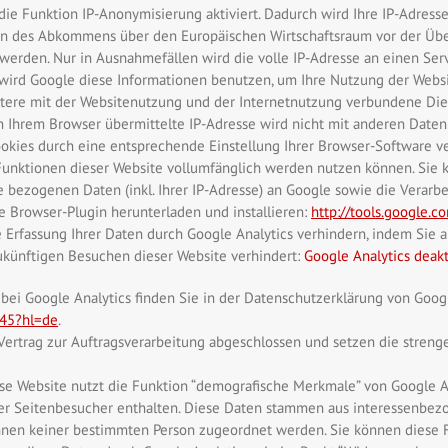
die Funktion IP-Anonymisierung aktiviert. Dadurch wird Ihre IP-Adress
en des Abkommens über den Europäischen Wirtschaftsraum vor der Über
werden. Nur in Ausnahmefällen wird die volle IP-Adresse an einen Ser
te wird Google diese Informationen benutzen, um Ihre Nutzung der Webs
tere mit der Websitenutzung und der Internetnutzung verbundene Di
n Ihrem Browser übermittelte IP-Adresse wird nicht mit anderen Dat
okies durch eine entsprechende Einstellung Ihrer Browser-Software ver
 Funktionen dieser Website vollumfänglich werden nutzen können. Sie 
 bezogenen Daten (inkl. Ihrer IP-Adresse) an Google sowie die Verarb
 Browser-Plugin herunterladen und installieren:
http://tools.google.
Erfassung Ihrer Daten durch Google Analytics verhindern, indem Sie au
zukünftigen Besuchen dieser Website verhindert:
Google Analytics deakt
i Google Analytics finden Sie in der Datenschutzerklärung von Goog
245?hl=de
.
 Vertrag zur Auftragsverarbeitung abgeschlossen und setzen die stren
e Website nutzt die Funktion “demografische Merkmale” von Google An
 der Seitenbesucher enthalten. Diese Daten stammen aus interessenbe
nnen keiner bestimmten Person zugeordnet werden. Sie können diese F