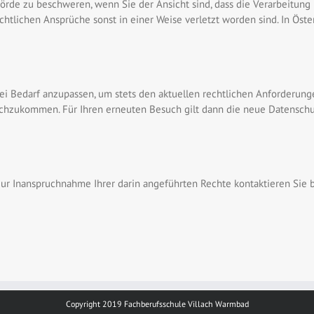
hörde zu beschweren, wenn Sie der Ansicht sind, dass die Verarbeitu
htlichen Ansprüche sonst in einer Weise verletzt worden sind. In Öster
bei Bedarf anzupassen, um stets den aktuellen rechtlichen Anforderu
achzukommen. Für Ihren erneuten Besuch gilt dann die neue Datenschu
ur Inanspruchnahme Ihrer darin angeführten Rechte kontaktieren Sie b
Copyright 2019 Fachberufsschule Villach Warmbad