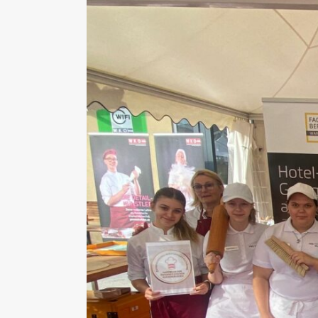
View
Larger
Image