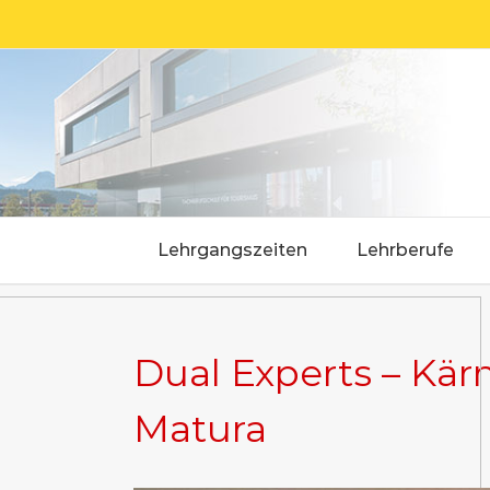
Skip
to
content
Lehrgangszeiten
Lehrberufe
Dual Experts – Kär
Matura