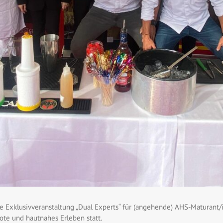
e Exklusivveranstaltung „Dual Experts“ für (angehende) AHS-Maturant
te und hautnahes Erleben statt.