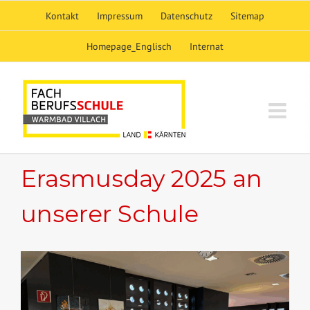
Skip
Kontakt
Impressum
Datenschutz
Sitemap
to
content
Homepage_Englisch
Internat
Erasmusday 2025 an
unserer Schule
View
Larger
Image