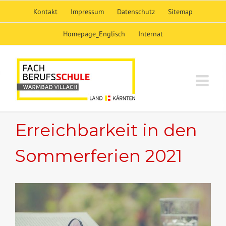
Skip
Kontakt
Impressum
Datenschutz
Sitemap
to
content
Homepage_Englisch
Internat
Erreichbarkeit in den
Sommerferien 2021
View
Larger
Image