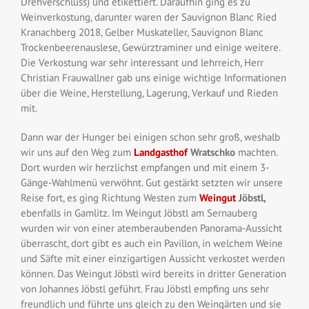
Drehverschluss) und etikettiert. Daraufhin ging es zu
Weinverkostung, darunter waren
der Sauvignon Blanc
Ried
Kranachberg
2018, Gelber Muskateller, Sauvignon Blanc
Trockenbeerenauslese, Gewürztraminer und einige weitere.
Die Verkostung war sehr interessant und lehrreich, Herr
Christian Frauwallner gab uns einige wichtige Informationen
über die Weine, Herstellung, Lagerung, Verkauf und Rieden
mit.
Dann war der Hunger bei einigen schon sehr groß, weshalb
wir uns auf den Weg zum
Landgasthof
Wratschko
machten.
Dort wurden wir herzlichst empfangen und mit einem 3-
Gänge-Wahlmenü verwöhnt. Gut gestärkt setzten wir unsere
Reise fort, es ging Richtung Westen zum
Weingut
Jöbstl
,
ebenfalls in Gamlitz. Im Weingut
Jöbstl
am
Sernauberg
wurden wir von einer atemberaubenden Panorama-Aussicht
überrascht, dort gibt es auch ein Pavillon, in welchem Weine
und Säfte mit einer einzigartigen Aussicht verkostet werden
können. Das Weingut
Jöbstl
wird bereits in dritter Generation
von Johannes
Jöbstl
geführt. Frau
Jöbstl
empfing uns sehr
freundlich und führte uns gleich zu den Weingärten und sie