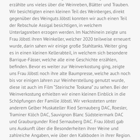
erzählte uns vieles über die Weinreben, Blätter und Trauben.
Wir besichtigten einen kleinen Teil des Weinberges, direkt
gegenüber des Weinguts
Jöbstl
konnten wir auch einen Teil
der Rebschule
Assigal
besichtigen, in welchem
Unterlagsreben
erzogen werden. Im Nachhinein zeigte uns
Frau
Jöbstl
ihren Weinkeller, welcher 2020 teilweise erneuert
wurde, darin sahen wir einige große Stahltanks. Weiter ging
es in einen kleinen Kellerabteil, in welchem sich besondere
Barrique-Fässer, welche alle eine Geschichte erzählen,
befinden. Bevor es weiter zur Weinverkostung ging, zeigte
uns Frau
Jöbstl
noch ihre alte Baumpresse, welche auch noch
bis vor einigen Jahren zur Weinherstellung genutzt wurde,
diese ist auch im Film “
Steirische Toskana
” zu sehen. Bei der
Weinverkostung erhielten wir einen kleinen Einblick in die
Schöpfungen der Familie
Jöbstl
. Wir verkosteten unter
anderem Gelber Muskateller Ried
Sernauberg
DAC, Roesler,
Traminer
Klöch
DAC, Sauvignon Blanc Südsteiermark DAC
und Grauburgunder Ried
Sernauberg
DAC. Frau
Jöbstl
gab
uns Auskunft über die Besonderheiten ihrer Weine und
zahlreiche Angaben, wie über den Kalkboden in ihrer Region.