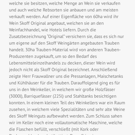
welche sie besitzen, welche Menge an Wein sie verkaufen
und auch welche Rebsorten sie anbauen und am meisten
verkauft werden. Auf einer Eigenfläche von 60ha wird ihr
Wein
Skoff Original
angebaut, welchen sie an den
Weinfachhandel, wie Hotels liefern. Durch die
Zusatzbezeichnung “
Original
” versichern sie, dass es sich nur
um eigene auf den Skoff Weingärten angebauten Trauben
handelt. 30ha Trauben-Material wird von anderen Trauben-
Produzenten zugekauft, um so den Bedarf des
Lebensmitteleinzelhandels zu decken, dieser Wein wird
jedoch nicht als Skoff Original bezeichnet. Anschließend
zeigte Herr Frauwallner uns die Pressanlagen, Maischetanks
und Kühlhäuser für die Trauben. Darauffolgend ging es für
uns in den Weinkeller, in welchem wir große Holzfässer
(3000l), Barriquefässer (225l) und Stahltanks besichtigen
konnten. In einem kleinen Teil des Weinkellers war ein Raum
zusehen, in welchem viele Spezialitäten und sehr alte Weine
des Skoff Weinguts aufbewahrt werden. Zum Schluss sahen
wir im Keller noch eine vollautomatische Maschine, welche
die Flaschen befüllt, verschließt (mit Kork oder