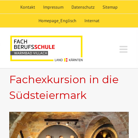
Skip
Kontakt
Impressum
Datenschutz
Sitemap
to
content
Homepage_Englisch
Internat
Fachexkursion in die
Südsteiermark
View
Larger
Image