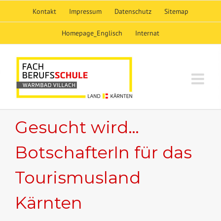
Skip
Kontakt
Impressum
Datenschutz
Sitemap
to
content
Homepage_Englisch
Internat
Gesucht wird…
BotschafterIn für das
Tourismusland
Kärnten