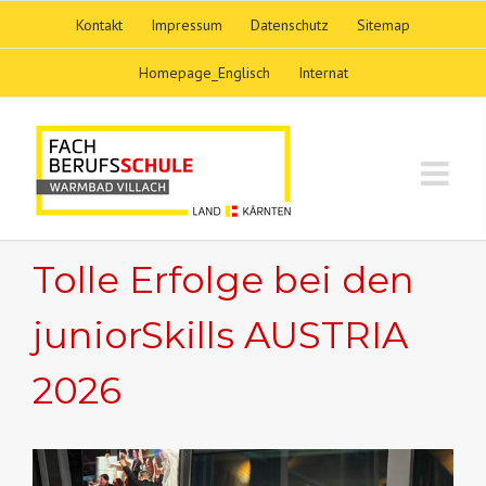
Skip
Kontakt
Impressum
Datenschutz
Sitemap
to
content
Homepage_Englisch
Internat
Tolle Erfolge bei den
juniorSkills AUSTRIA
2026
View
Larger