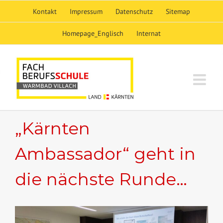
Skip
Kontakt
Impressum
Datenschutz
Sitemap
to
content
Homepage_Englisch
Internat
„Kärnten
Ambassador“ geht in
die nächste Runde…
View
Larger