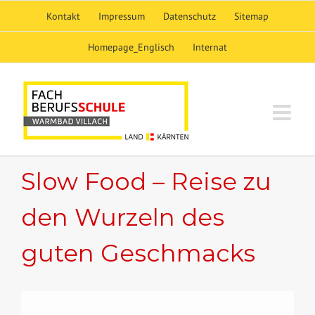
Skip
Kontakt
Impressum
Datenschutz
Sitemap
to
content
Homepage_Englisch
Internat
Slow Food – Reise zu
den Wurzeln des
guten Geschmacks