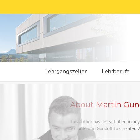
Skip
to
content
Lehrgangszeiten
Lehrberufe
About
Martin Gun
This author has not yet filled in any 
So far Martin Gundolf has created 2