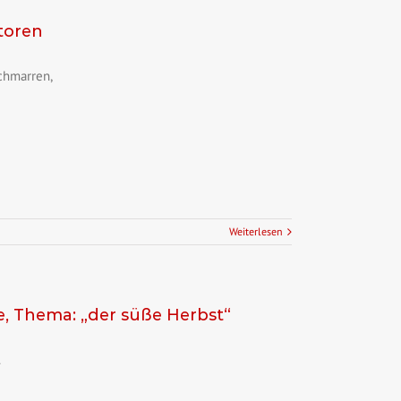
itoren
schmarren,
Weiterlesen
ge, Thema: „der süße Herbst“
.